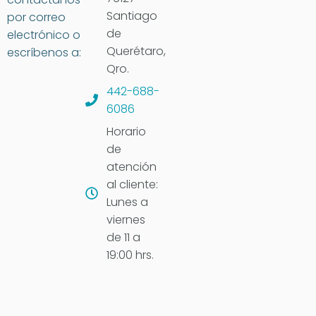
Santiago
por correo
de
electrónico o
Querétaro,
escríbenos a:
Qro.
442-688-
6086
Horario
de
atención
al cliente:
Lunes a
viernes
de 11 a
19:00 hrs.