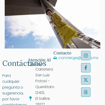
Contacto
concierge@antea.mx
Atención Al
Contáctanos
Cliente
Carretera
San Luis
Para
Potosí -
cualquier
Querétaro
pregunta o
12401,
sugerencia,
El Salitre
por favor
76127
contáctanos